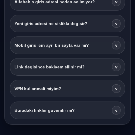
Alfabahis giris adresi neden acilmiyor?
v
Yeni giris adresi ne siklikla degisir?
v
Mobil giris icin ayri bir sayfa var mi?
v
Link degisince bakiyem silinir mi?
v
VPN kullanmali miyim?
v
Buradaki linkler guvenilir mi?
v