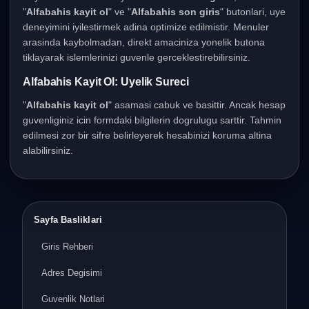
"
Alfabahis kayit ol
" ve "
Alfabahis son giris
" butonlari, uye
deneyimini iyilestirmek adina optimize edilmistir. Menuler
arasinda kaybolmadan, direkt amaciniza yonelik butona
tiklayarak islemlerinizi guvenle gerceklestirebilirsiniz.
Alfabahis Kayit Ol: Uyelik Sureci
"
Alfabahis kayit ol
" asamasi cabuk ve basittir. Ancak hesap
guvenliginiz icin formdaki bilgilerin dogrulugu sarttir. Tahmin
edilmesi zor bir sifre belirleyerek hesabinizi koruma altina
alabilirsiniz.
Sayfa Basliklari
Giris Rehberi
Adres Degisimi
Guvenlik Notlari