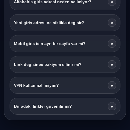
Alfabahis giris adresi neden acilmiyor?
v
Yeni giris adresi ne siklikla degisir?
v
Mobil giris icin ayri bir sayfa var mi?
v
Link degisince bakiyem silinir mi?
v
VPN kullanmali miyim?
v
Buradaki linkler guvenilir mi?
v