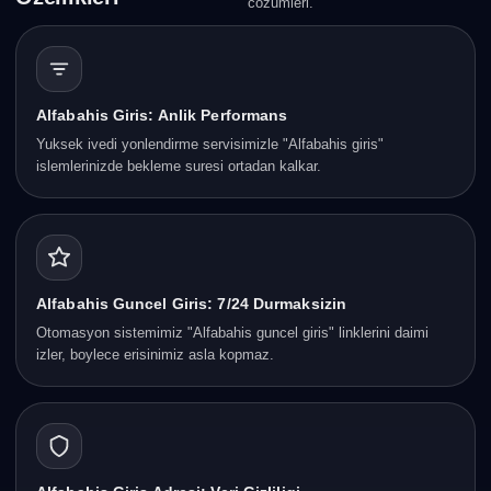
cozumleri.
Alfabahis Giris: Anlik Performans
Yuksek ivedi yonlendirme servisimizle "Alfabahis giris"
islemlerinizde bekleme suresi ortadan kalkar.
Alfabahis Guncel Giris: 7/24 Durmaksizin
Otomasyon sistemimiz "Alfabahis guncel giris" linklerini daimi
izler, boylece erisinimiz asla kopmaz.