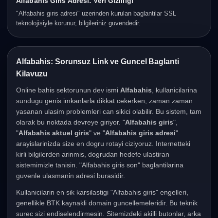
Alfabahis Giris Adresi: Veri Gizliligi
"Alfabahis giris adresi" uzerinden kurulan baglantilar SSL
teknolojisiyle korunur, bilgileriniz guvendedir.
Alfabahis Giris Islemleri
Alfabahis: Sorunsuz Link ve Guncel Baglanti
Kilavuzu
Online bahis sektorunun dev ismi
Alfabahis
, kullanicilarina
sundugu genis imkanlarla dikkat cekerken, zaman zaman
yasanan ulasim problemleri can sikici olabilir. Bu sistem, tam
olarak bu noktada devreye giriyor. "
Alfabahis giris
",
"
Alfabahis aktuel giris
" ve "
Alfabahis giris adresi
"
arayislarinizda size en dogru rotayi ciziyoruz. Internetteki
kirli bilgilerden arinmis, dogrudan hedefe ulastiran
sistemimizle tanisin. "Alfabahis giris son" baglantilarina
guvenle ulasmanin adresi burasidir.
Kullanicilarin en sik karsilastigi "Alfabahis giris" engelleri,
genellikle BTK kaynakli domain guncellemeleridir. Bu teknik
surec sizi endiselendirmesin. Sitemizdeki akilli butonlar, arka