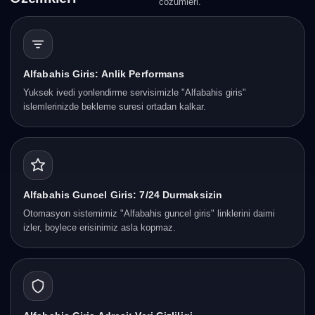
cozumleri.
Alfabahis Giris: Anlik Performans
Yuksek ivedi yonlendirme servisimizle "Alfabahis giris"
islemlerinizde bekleme suresi ortadan kalkar.
Alfabahis Guncel Giris: 7/24 Durmaksizin
Otomasyon sistemimiz "Alfabahis guncel giris" linklerini daimi
izler, boylece erisinimiz asla kopmaz.