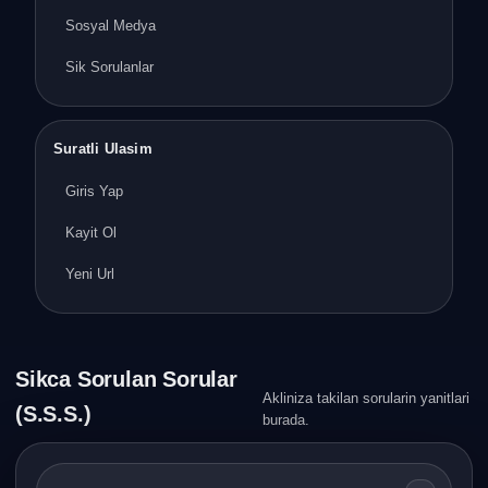
Sosyal Medya
Sik Sorulanlar
Suratli Ulasim
Giris Yap
Kayit Ol
Yeni Url
Sikca Sorulan Sorular
Akliniza takilan sorularin yanitlari
(S.S.S.)
burada.