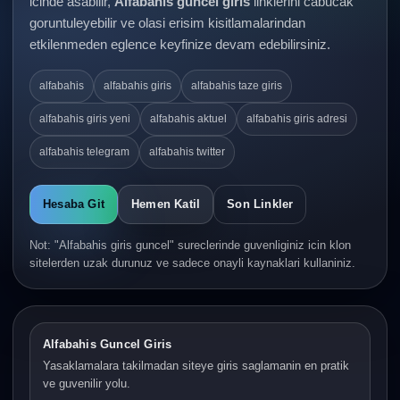
icinde asabilir,
Alfabahis guncel giris
linklerini cabucak
goruntuleyebilir ve olasi erisim kisitlamalarindan
etkilenmeden eglence keyfinize devam edebilirsiniz.
alfabahis
alfabahis giris
alfabahis taze giris
alfabahis giris yeni
alfabahis aktuel
alfabahis giris adresi
alfabahis telegram
alfabahis twitter
Hesaba Git
Hemen Katil
Son Linkler
Not: "Alfabahis giris guncel" sureclerinde guvenliginiz icin klon
sitelerden uzak durunuz ve sadece onayli kaynaklari kullaniniz.
Alfabahis Guncel Giris
Yasaklamalara takilmadan siteye giris saglamanin en pratik
ve guvenilir yolu.