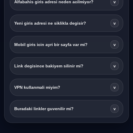
Alfabahis giris adresi neden acilmiyor?
v
Yeni giris adresi ne siklikla degisir?
v
Mobil giris icin ayri bir sayfa var mi?
v
Link degisince bakiyem silinir mi?
v
VPN kullanmali miyim?
v
Buradaki linkler guvenilir mi?
v