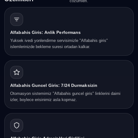
cozumleri.
Alfabahis Giris: Anlik Performans
Yuksek ivedi yonlendirme servisimizle "Alfabahis giris"
islemlerinizde bekleme suresi ortadan kalkar.
Alfabahis Guncel Giris: 7/24 Durmaksizin
Otomasyon sistemimiz "Alfabahis guncel giris" linklerini daimi
izler, boylece erisinimiz asla kopmaz.