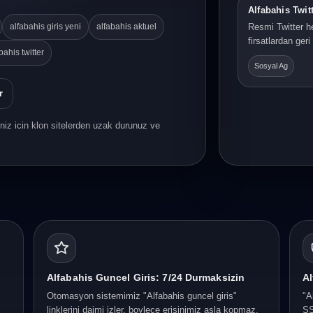
Alfabahis Twit
alfabahis giris yeni
alfabahis aktuel
Resmi Twitter 
firsatlardan ger
bahis twitter
Sosyal Ag
r
iniz icin klon sitelerden uzak durunuz ve
Alfabahis Guncel Giris: 7/24 Durmaksizin
Al
Otomasyon sistemimiz "Alfabahis guncel giris"
"A
linklerini daimi izler, boylece erisinimiz asla kopmaz.
SS