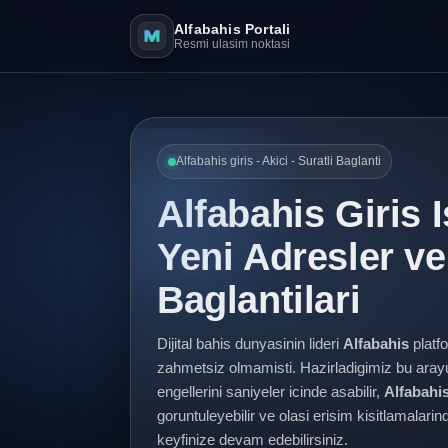
Alfabahis Portali
Resmi ulasim noktasi
Alfabahis giris - Akici - Suratli Baglanti
Alfabahis Giris 
Yeni Adresler v
Baglantilari
Dijital bahis dunyasinin lideri
Alfabahis
platf
zahmetsiz olmamisti. Hazirladigimiz bu ara
engellerini saniyeler icinde asabilir,
Alfabahis
goruntuleyebilir ve olasi erisim kisitlamalar
keyfinize devam edebilirsiniz.