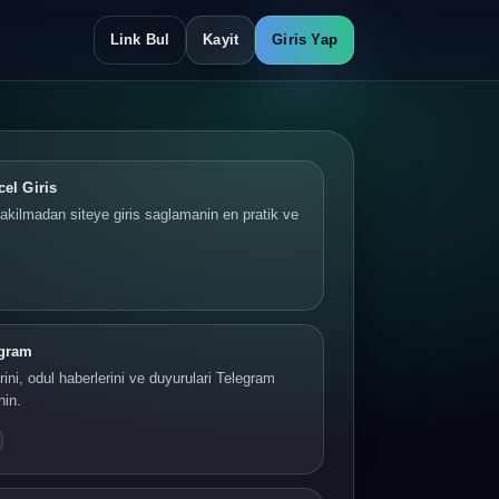
Link Bul
Kayit
Giris Yap
el Giris
akilmadan siteye giris saglamanin en pratik ve
egram
ini, odul haberlerini ve duyurulari Telegram
nin.