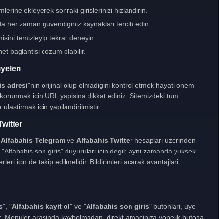
mlerine ekleyerek sonraki girislerinizi hizlandirin.
da her zaman guvendiginiz kaynaklari tercih edin.
sini temizleyip tekrar deneyin.
net baglantisi cozum olabilir.
yeleri
is adresi
"nin orijinal olup olmadigini kontrol etmek hayati onem
n korunmak icin URL yapisina dikkat ediniz. Sitemizdeki tum
ulastirmak icin yapilandirilmistir.
Twitter
,
Alfabahis Telegram
ve
Alfabahis Twitter
hesaplari uzerinden
 "Alfabahis son giris" duyurulari icin degil; ayni zamanda yuksek
eri icin de takip edilmelidir. Bildirimleri acarak avantajlari
s
", "
Alfabahis kayit ol
" ve "
Alfabahis son giris
" butonlari, uye
tir. Menuler arasinda kaybolmadan, direkt amaciniza yonelik butona