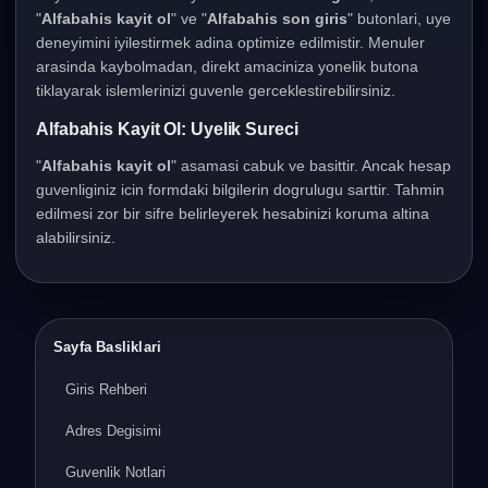
"
Alfabahis kayit ol
" ve "
Alfabahis son giris
" butonlari, uye
deneyimini iyilestirmek adina optimize edilmistir. Menuler
arasinda kaybolmadan, direkt amaciniza yonelik butona
tiklayarak islemlerinizi guvenle gerceklestirebilirsiniz.
Alfabahis Kayit Ol: Uyelik Sureci
"
Alfabahis kayit ol
" asamasi cabuk ve basittir. Ancak hesap
guvenliginiz icin formdaki bilgilerin dogrulugu sarttir. Tahmin
edilmesi zor bir sifre belirleyerek hesabinizi koruma altina
alabilirsiniz.
Sayfa Basliklari
Giris Rehberi
Adres Degisimi
Guvenlik Notlari