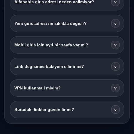
Alfabahis giris adresi neden acilmiyor?
v
Yeni giris adresi ne siklikla degisir?
v
Mobil giris icin ayri bir sayfa var mi?
v
Link degisince bakiyem silinir mi?
v
VPN kullanmali miyim?
v
Buradaki linkler guvenilir mi?
v