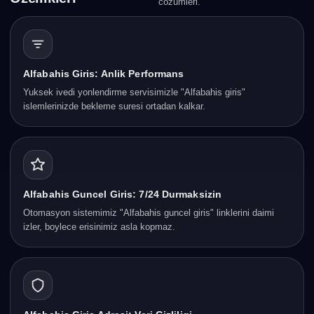
cozumleri.
Alfabahis Giris: Anlik Performans
Yuksek ivedi yonlendirme servisimizle "Alfabahis giris"
islemlerinizde bekleme suresi ortadan kalkar.
Alfabahis Guncel Giris: 7/24 Durmaksizin
Otomasyon sistemimiz "Alfabahis guncel giris" linklerini daimi
izler, boylece erisinimiz asla kopmaz.