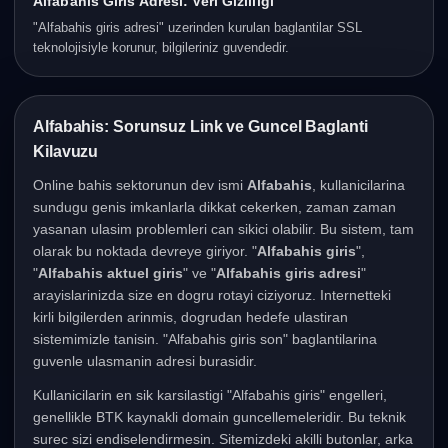
Alfabahis Giris Adresi: Veri Gizliligi
"Alfabahis giris adresi" uzerinden kurulan baglantilar SSL
teknolojisiyle korunur, bilgileriniz guvendedir.
Alfabahis Giris Islemleri
Alfabahis: Sorunsuz Link ve Guncel Baglanti
Kilavuzu
Online bahis sektorunun dev ismi
Alfabahis
, kullanicilarina
sundugu genis imkanlarla dikkat cekerken, zaman zaman
yasanan ulasim problemleri can sikici olabilir. Bu sistem, tam
olarak bu noktada devreye giriyor. "
Alfabahis giris
",
"
Alfabahis aktuel giris
" ve "
Alfabahis giris adresi
"
arayislarinizda size en dogru rotayi ciziyoruz. Internetteki
kirli bilgilerden arinmis, dogrudan hedefe ulastiran
sistemimizle tanisin. "Alfabahis giris son" baglantilarina
guvenle ulasmanin adresi burasidir.
Kullanicilarin en sik karsilastigi "Alfabahis giris" engelleri,
genellikle BTK kaynakli domain guncellemeleridir. Bu teknik
surec sizi endiselendirmesin. Sitemizdeki akilli butonlar, arka