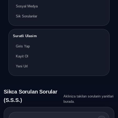
Sosyal Medya
Sik Sorulanlar
Suratli Ulasim
Giris Yap
Kayit Ol
Yeni Url
Sikca Sorulan Sorular
Akliniza takilan sorularin yanitlari
(S.S.S.)
burada.