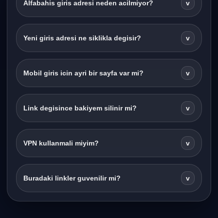
Alfabahis giris adresi neden acilmiyor?
v
Yeni giris adresi ne siklikla degisir?
v
Mobil giris icin ayri bir sayfa var mi?
v
Link degisince bakiyem silinir mi?
v
VPN kullanmali miyim?
v
Buradaki linkler guvenilir mi?
v