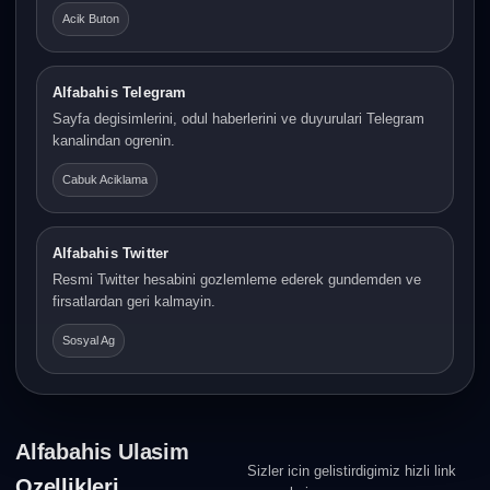
Acik Buton
Alfabahis Telegram
Sayfa degisimlerini, odul haberlerini ve duyurulari Telegram
kanalindan ogrenin.
Cabuk Aciklama
Alfabahis Twitter
Resmi Twitter hesabini gozlemleme ederek gundemden ve
firsatlardan geri kalmayin.
Sosyal Ag
Alfabahis Ulasim
Sizler icin gelistirdigimiz hizli link
Ozellikleri