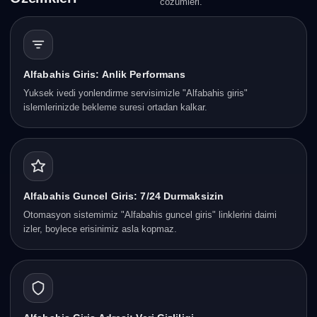
cozumleri.
Alfabahis Giris: Anlik Performans
Yuksek ivedi yonlendirme servisimizle "Alfabahis giris"
islemlerinizde bekleme suresi ortadan kalkar.
Alfabahis Guncel Giris: 7/24 Durmaksizin
Otomasyon sistemimiz "Alfabahis guncel giris" linklerini daimi
izler, boylece erisinimiz asla kopmaz.